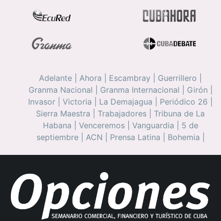
Adelante
|
Ahora
|
Escambray
|
Guerrillero
|
Granma Nacional
|
Granma Internacional
|
Girón
|
Invasor
|
Victoria
|
La Demajagua
|
Periódico 26
|
Sierra Maestra
|
Trabajadores
|
Tribuna de La
Habana
|
Venceremos
|
Vanguardia
|
5 de
septiembre
|
ACN
|
Prensa Latina
|
Bohemia
|