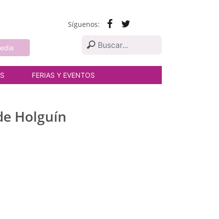
Síguenos:
edia
AS
FERIAS Y EVENTOS
de Holguín