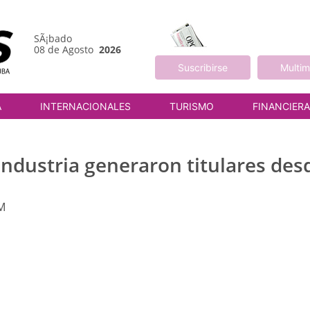
SÃ¡bado
08 de Agosto
2026
Suscribirse
Multim
A
INTERNACIONALES
TURISMO
FINANCIER
industria generaron titulares des
PM