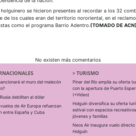
ependencia de la nación.
olguinero se hicieron presentes al recordar a los 32 comb
e de los cuales eran del territorio nororiental, en el reclam
istas como el programa Barrio Adentro.
(TOMADO DE ACN)
No existen más comentarios
RNACIONALES
>
TURISMO
sancionará el muro del malecón
Pinar del Río amplía su oferta tu
ro?
con la apertura de Puerto Espe
(+Video)
Rusia debilitan al dólar
Holguín diversifica su oferta turí
vuelos de Air Europa refuerzan
estival con espacios recreativo
n entre España y Cuba
jóvenes y familias
Neos Air inaugura vuelo direct
Holguín