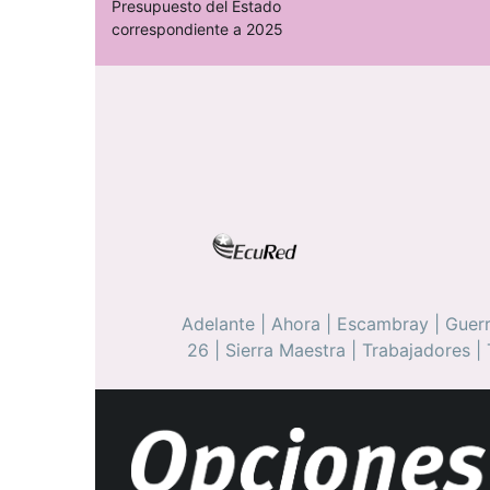
Presupuesto del Estado
correspondiente a 2025
Adelante
|
Ahora
|
Escambray
|
Guerr
26
|
Sierra Maestra
|
Trabajadores
|