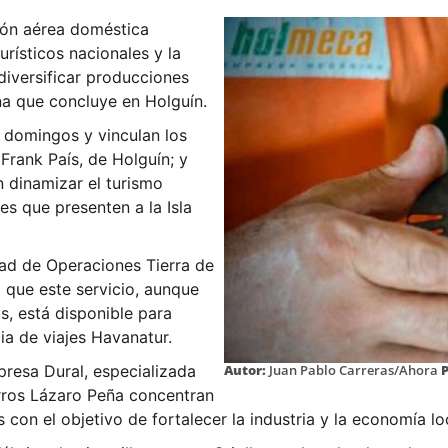
ión aérea doméstica
urísticos nacionales y la
 diversificar producciones
na que concluye en Holguín.
domingos y vinculan los
Frank País, de Holguín; y
 dinamizar el turismo
s que presenten a la Isla
ad de Operaciones Tierra de
N que este servicio, aunque
s, está disponible para
ia de viajes Havanatur.
Autor:
Juan Pablo Carreras/Ahora
resa Dural, especializada
arros Lázaro Peña concentran
s con el objetivo de fortalecer la industria y la economía lo