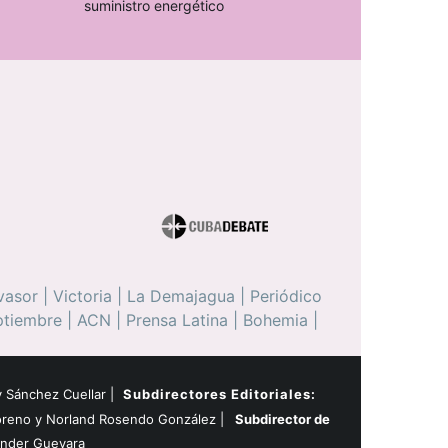
suministro energético
vasor
|
Victoria
|
La Demajagua
|
Periódico
ptiembre
|
ACN
|
Prensa Latina
|
Bohemia
|
 Sánchez Cuellar |
Subdirectores Editoriales:
oreno y Norland Rosendo González |
Subdirector de
ander Guevara