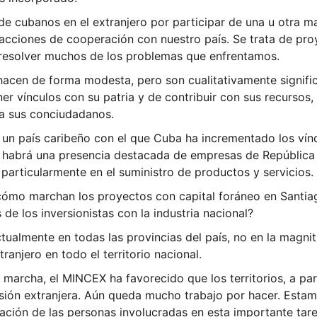
de cubanos en el extranjero por participar de una u otra ma
 acciones de cooperación con nuestro país. Se trata de pr
 resolver muchos de los problemas que enfrentamos.
acen de forma modesta, pero son cualitativamente signific
er vínculos con su patria y de contribuir con sus recursos, 
 a sus conciudadanos.
un país caribeño con el que Cuba ha incrementado los víncu
, habrá una presencia destacada de empresas de República
 particularmente en el suministro de productos y servicios.
¿cómo marchan los proyectos con capital foráneo en Santiag
e los inversionistas con la industria nacional?
ctualmente en todas las provincias del país, no en la magn
ranjero en todo el territorio nacional.
marcha, el MINCEX ha favorecido que los territorios, a par
sión extranjera. Aún queda mucho trabajo por hacer. Esta
ción de las personas involucradas en esta importante tarea