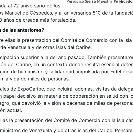
Periódico Sierra Maestra
Publicado
da al 72 aniversario de los
s Manuel de Céspedes, y al aniversarios 510 de la fundació
0 años de creada más fortalecida.
 de las anteriores?
tre ellas la presentación del Comité de Comercio con la is
de Venezuela y de otras islas del Caribe.
ipación superior a la del año pasado. También presentare
ón del Caribe, en un contexto donde resulta esencial defe
ición de humanismo y solidaridad, impulsada por Fidel des
n la vida de miles de personas.
ales de ExpoCaribe, que incluirá, además, visitas de delega
 papel decisivo en materia de cooperación en salud con los
gro, que devolvió la visión a decenas de miles de person
ión actual.
 ellas la presentación del Comité de Comercio con la isla ca
inistros de Venezuela y de otras islas del Caribe. Pensam