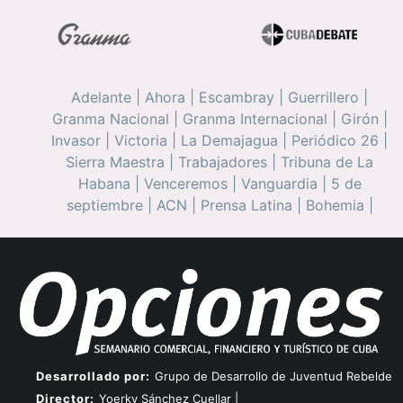
Adelante
|
Ahora
|
Escambray
|
Guerrillero
|
Granma Nacional
|
Granma Internacional
|
Girón
|
Invasor
|
Victoria
|
La Demajagua
|
Periódico 26
|
Sierra Maestra
|
Trabajadores
|
Tribuna de La
Habana
|
Venceremos
|
Vanguardia
|
5 de
septiembre
|
ACN
|
Prensa Latina
|
Bohemia
|
Desarrollado por:
Grupo de Desarrollo de Juventud Rebelde
Director:
Yoerky Sánchez Cuellar |