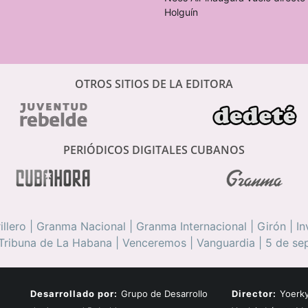
Holguín
OTROS SITIOS DE LA EDITORA
PERIÓDICOS DIGITALES CUBANOS
illero
|
Granma Nacional
|
Granma Internacional
|
Girón
|
In
Tribuna de La Habana
|
Venceremos
|
Vanguardia
|
5 de se
Desarrollado por:
Grupo de Desarrollo
Director:
Yoerky