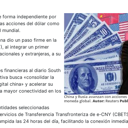
e forma independiente por
las acciones del dólar como
l mundial.
na dio un paso firme en la
, al integrar un primer
acionales y extranjeras, a su
s financieras al diario South
ativa busca
«
consolidar la
gital china
»
y acelerar su
na mayor conectividad en los
China y Rusia avanzan con acciones
moneda global.
Autor:
Reuters
Publ
entidades seleccionadas
ervicios de Transferencia Transfronteriza de e-CNY (CBETS,
mpida las 24 horas del día, facilitando la conexión inmedia