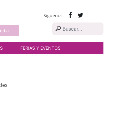
Síguenos:
edia
AS
FERIAS Y EVENTOS
udes