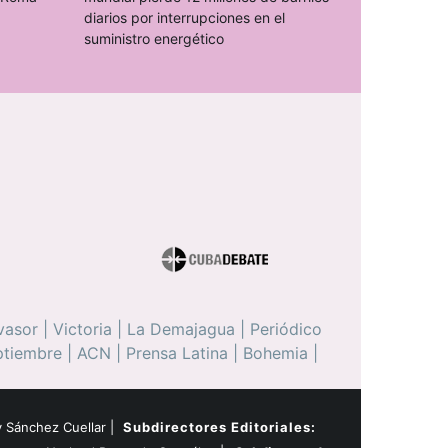
diarios por interrupciones en el
suministro energético
vasor
|
Victoria
|
La Demajagua
|
Periódico
ptiembre
|
ACN
|
Prensa Latina
|
Bohemia
|
 Sánchez Cuellar |
Subdirectores Editoriales: