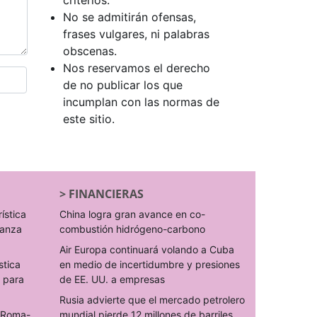
criterios.
No se admitirán ofensas,
frases vulgares, ni palabras
obscenas.
Nos reservamos el derecho
de no publicar los que
incumplan con las normas de
este sitio.
>
FINANCIERAS
rística
China logra gran avance en co-
ranza
combustión hidrógeno-carbono
Air Europa continuará volando a Cuba
stica
en medio de incertidumbre y presiones
s para
de EE. UU. a empresas
Rusia advierte que el mercado petrolero
o Roma-
mundial pierde 12 millones de barriles