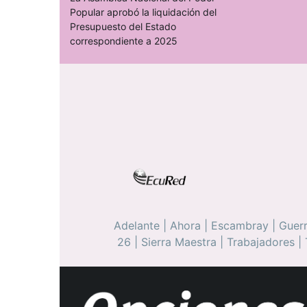
Popular aprobó la liquidación del
Presupuesto del Estado
correspondiente a 2025
Adelante
|
Ahora
|
Escambray
|
Guerr
26
|
Sierra Maestra
|
Trabajadores
|