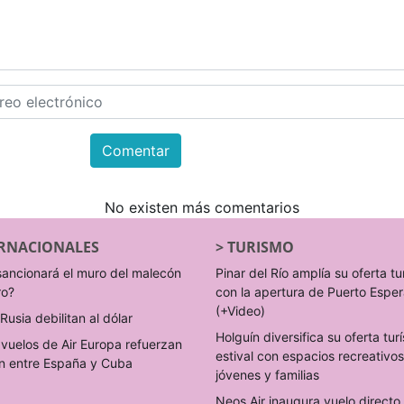
Comentar
No existen más comentarios
RNACIONALES
>
TURISMO
sancionará el muro del malecón
Pinar del Río amplía su oferta tu
ro?
con la apertura de Puerto Espe
(+Video)
Rusia debilitan al dólar
Holguín diversifica su oferta turí
vuelos de Air Europa refuerzan
estival con espacios recreativo
n entre España y Cuba
jóvenes y familias
Neos Air inaugura vuelo direct