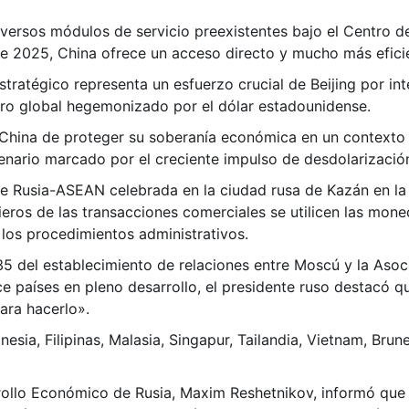
diversos módulos de servicio preexistentes bajo el Centro 
de 2025, China ofrece un acceso directo y mucho más efici
stratégico representa un esfuerzo crucial de Beijing por in
iero global hegemonizado por el dólar estadounidense.
de China de proteger su soberanía económica en un contexto
nario marcado por el creciente impulso de desdolarizació
 Rusia-ASEAN celebrada en la ciudad rusa de Kazán en la qu
cieros de las transacciones comerciales se utilicen las mone
 los procedimientos administrativos.
 35 del establecimiento de relaciones entre Moscú y la Aso
ce países en pleno desarrollo, el presidente ruso destacó 
ara hacerlo
»
.
esia, Filipinas, Malasia, Singapur, Tailandia, Vietnam, Br
rrollo Económico de Rusia, Maxim Reshetnikov, informó qu