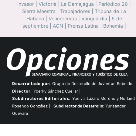
Invasor
|
Victoria
|
La Demajagua
|
Periódico 26
|
Sierra Maestra
|
Trabajadores
|
Tribuna de La
Habana
|
Venceremos
|
Vanguardia
|
5 de
septiembre
|
ACN
|
Prensa Latina
|
Bohemia
|
Desarrollado por:
Grupo de Desarrollo de Juventud Rebelde
Director:
Yoerky Sánchez Cuellar |
Subdirectores Editoriales:
Yoelvis Lázaro Moreno y Norland
Rosendo González |
Subdirector de Desarrollo:
Yurisander
Guevara