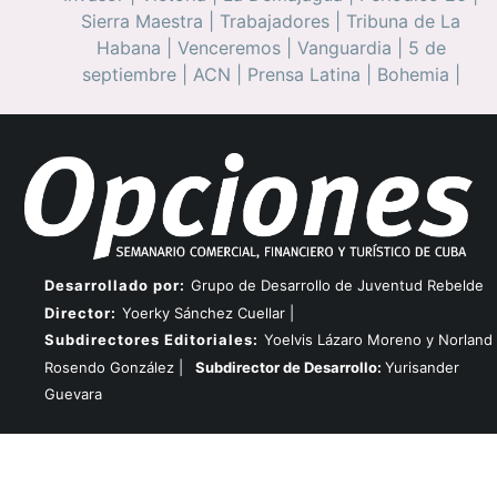
Sierra Maestra
|
Trabajadores
|
Tribuna de La
Habana
|
Venceremos
|
Vanguardia
|
5 de
septiembre
|
ACN
|
Prensa Latina
|
Bohemia
|
Desarrollado por:
Grupo de Desarrollo de Juventud Rebelde
Director:
Yoerky Sánchez Cuellar |
Subdirectores Editoriales:
Yoelvis Lázaro Moreno y Norland
Rosendo González |
Subdirector de Desarrollo:
Yurisander
Guevara