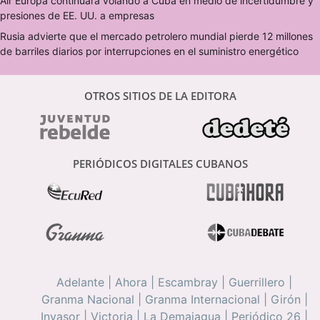
Air Europa continuará volando a Cuba en medio de incertidumbre y
presiones de EE. UU. a empresas
Rusia advierte que el mercado petrolero mundial pierde 12 millones
de barriles diarios por interrupciones en el suministro energético
OTROS SITIOS DE LA EDITORA
PERIÓDICOS DIGITALES CUBANOS
Adelante
|
Ahora
|
Escambray
|
Guerrillero
|
Granma Nacional
|
Granma Internacional
|
Girón
|
Invasor
|
Victoria
|
La Demajagua
|
Periódico 26
|