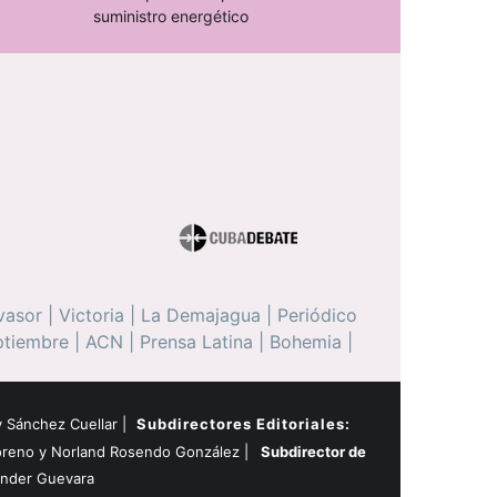
suministro energético
vasor
|
Victoria
|
La Demajagua
|
Periódico
ptiembre
|
ACN
|
Prensa Latina
|
Bohemia
|
 Sánchez Cuellar |
Subdirectores Editoriales:
oreno y Norland Rosendo González |
Subdirector de
ander Guevara