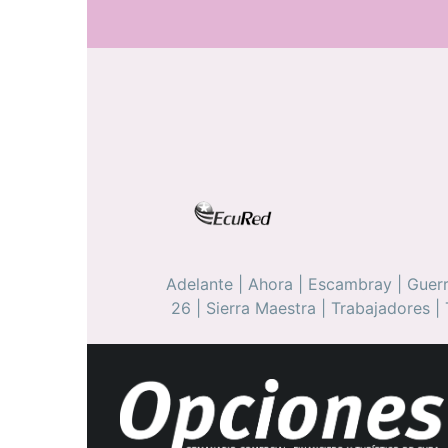
Adelante
|
Ahora
|
Escambray
|
Guerr
26
|
Sierra Maestra
|
Trabajadores
|