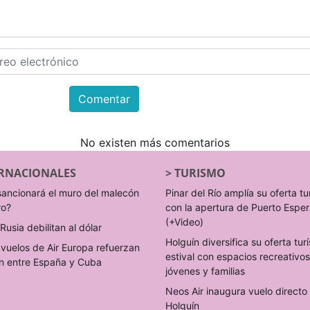
Comentar
No existen más comentarios
RNACIONALES
>
TURISMO
sancionará el muro del malecón
Pinar del Río amplía su oferta tu
ro?
con la apertura de Puerto Espe
(+Video)
Rusia debilitan al dólar
Holguín diversifica su oferta turí
vuelos de Air Europa refuerzan
estival con espacios recreativo
n entre España y Cuba
jóvenes y familias
Neos Air inaugura vuelo direct
Holguín