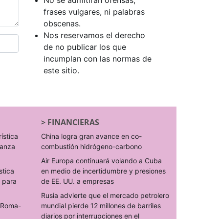
No se admitirán ofensas,
frases vulgares, ni palabras
obscenas.
Nos reservamos el derecho
de no publicar los que
incumplan con las normas de
este sitio.
>
FINANCIERAS
rística
China logra gran avance en co-
ranza
combustión hidrógeno-carbono
Air Europa continuará volando a Cuba
stica
en medio de incertidumbre y presiones
s para
de EE. UU. a empresas
Rusia advierte que el mercado petrolero
o Roma-
mundial pierde 12 millones de barriles
diarios por interrupciones en el