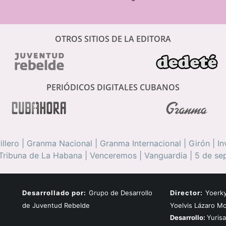
OTROS SITIOS DE LA EDITORA
PERIÓDICOS DIGITALES CUBANOS
illero
|
Granma Nacional
|
Granma Internacional
|
Girón
|
In
Tribuna de La Habana
|
Venceremos
|
Vanguardia
|
5 de se
Desarrollado por:
Grupo de Desarrollo
Director:
Yoerky
de Juventud Rebelde
Yoelvis Lázaro M
Desarrollo:
Yuris