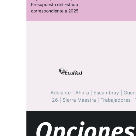
Presupuesto del Estado
correspondiente a 2025
Adelante
|
Ahora
|
Escambray
|
Guerr
26
|
Sierra Maestra
|
Trabajadores
|