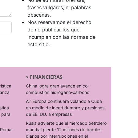
No se admitirán ofensas,
frases vulgares, ni palabras
obscenas.
Nos reservamos el derecho
de no publicar los que
incumplan con las normas de
este sitio.
>
FINANCIERAS
rística
China logra gran avance en co-
ranza
combustión hidrógeno-carbono
Air Europa continuará volando a Cuba
stica
en medio de incertidumbre y presiones
s para
de EE. UU. a empresas
Rusia advierte que el mercado petrolero
o Roma-
mundial pierde 12 millones de barriles
diarios por interrupciones en el