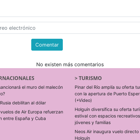
Comentar
No existen más comentarios
RNACIONALES
>
TURISMO
sancionará el muro del malecón
Pinar del Río amplía su oferta tu
ro?
con la apertura de Puerto Espe
(+Video)
Rusia debilitan al dólar
Holguín diversifica su oferta turí
vuelos de Air Europa refuerzan
estival con espacios recreativo
n entre España y Cuba
jóvenes y familias
Neos Air inaugura vuelo direct
Holguín