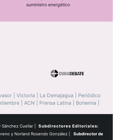
suministro energético
vasor
|
Victoria
|
La Demajagua
|
Periódico
ptiembre
|
ACN
|
Prensa Latina
|
Bohemia
|
 Sánchez Cuellar |
Subdirectores Editoriales:
oreno y Norland Rosendo González |
Subdirector de