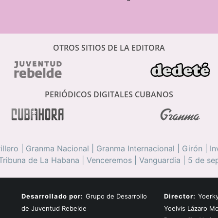
OTROS SITIOS DE LA EDITORA
PERIÓDICOS DIGITALES CUBANOS
illero
|
Granma Nacional
|
Granma Internacional
|
Girón
|
In
Tribuna de La Habana
|
Venceremos
|
Vanguardia
|
5 de se
Desarrollado por:
Grupo de Desarrollo
Director:
Yoerky
de Juventud Rebelde
Yoelvis Lázaro M