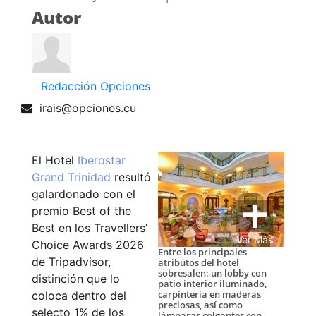
Autor
Redacción Opciones
irais@opciones.cu
El Hotel
Iberostar
Grand Trinidad
resultó
galardonado con el
premio Best of the
Best en los Travellers’
Ver Más
Choice Awards 2026
Entre los principales
de Tripadvisor,
atributos del hotel
sobresalen: un lobby con
distinción que lo
patio interior iluminado,
carpintería en maderas
coloca dentro del
preciosas, así como
selecto 1% de los
lámparas colgantes con