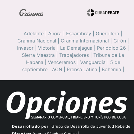
Adelante
|
Ahora
|
Escambray
|
Guerrillero
|
Granma Nacional
|
Granma Internacional
|
Girón
|
Invasor
|
Victoria
|
La Demajagua
|
Periódico 26
|
Sierra Maestra
|
Trabajadores
|
Tribuna de La
Habana
|
Venceremos
|
Vanguardia
|
5 de
septiembre
|
ACN
|
Prensa Latina
|
Bohemia
|
Desarrollado por:
Grupo de Desarrollo de Juventud Rebelde
Director:
Yoerky Sánchez Cuellar |