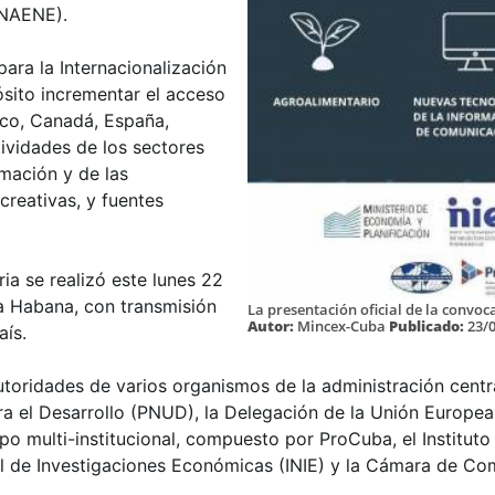
INAENE).
ara la Internacionalización
sito incrementar el acceso
ico, Canadá, España,
tividades de los sectores
rmación y de las
creativas, y fuentes
ia se realizó este lunes 22
La Habana, con transmisión
La presentación oficial de la convoc
Autor:
Mincex-Cuba
Publicado:
23/
aís.
utoridades de varios organismos de la administración centr
a el Desarrollo (PNUD), la Delegación de la Unión Europea
ipo multi-institucional, compuesto por ProCuba, el Institu
nal de Investigaciones Económicas (INIE) y la Cámara de C