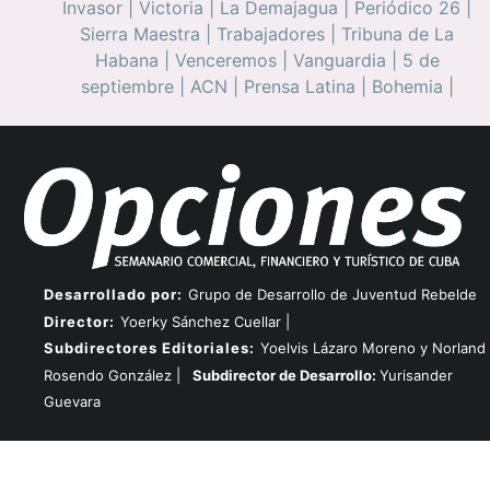
Invasor
|
Victoria
|
La Demajagua
|
Periódico 26
|
Sierra Maestra
|
Trabajadores
|
Tribuna de La
Habana
|
Venceremos
|
Vanguardia
|
5 de
septiembre
|
ACN
|
Prensa Latina
|
Bohemia
|
Desarrollado por:
Grupo de Desarrollo de Juventud Rebelde
Director:
Yoerky Sánchez Cuellar |
Subdirectores Editoriales:
Yoelvis Lázaro Moreno y Norland
Rosendo González |
Subdirector de Desarrollo:
Yurisander
Guevara