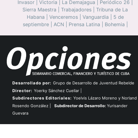
Invasor
|
Victoria
|
La Demajagua
|
Periódico 26
|
Sierra Maestra
|
Trabajadores
|
Tribuna de La
Habana
|
Venceremos
|
Vanguardia
|
5 de
septiembre
|
ACN
|
Prensa Latina
|
Bohemia
|
Desarrollado por:
Grupo de Desarrollo de Juventud Rebelde
Director:
Yoerky Sánchez Cuellar |
Subdirectores Editoriales:
Yoelvis Lázaro Moreno y Norland
Rosendo González |
Subdirector de Desarrollo:
Yurisander
Guevara