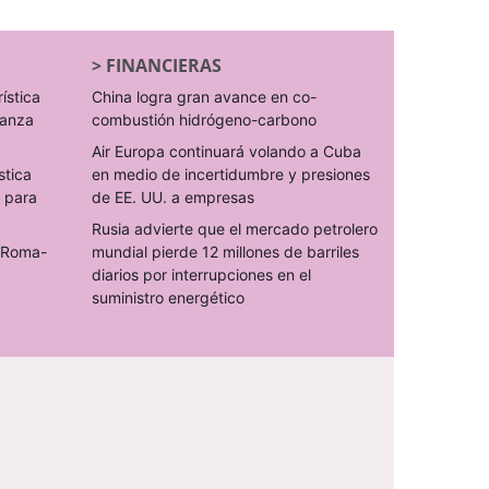
>
FINANCIERAS
rística
China logra gran avance en co-
ranza
combustión hidrógeno-carbono
Air Europa continuará volando a Cuba
stica
en medio de incertidumbre y presiones
s para
de EE. UU. a empresas
Rusia advierte que el mercado petrolero
o Roma-
mundial pierde 12 millones de barriles
diarios por interrupciones en el
suministro energético