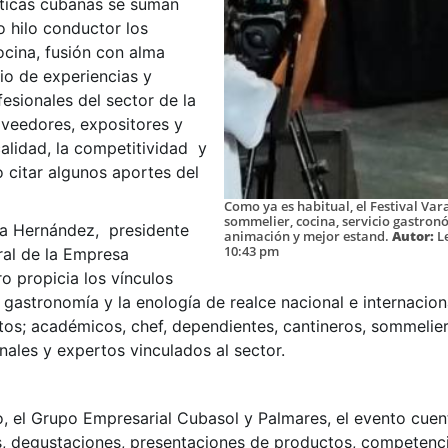
ísticas cubanas se suman
 hilo conductor los
ocina, fusión con alma
bio de experiencias y
esionales del sector de la
oveedores, expositores y
calidad, la competitividad y
lo citar algunos aportes del
Como ya es habitual, el Festival Va
sommelier, cocina, servicio gastronómi
a Hernández, presidente
animación y mejor estand.
Autor:
L
10:43 pm
ral de la Empresa
o propicia los vínculos
gastronomía y la enología de realce nacional e internaciona
os; académicos, chef, dependientes, cantineros, sommelier,
nales y expertos vinculados al sector.
o, el Grupo Empresarial Cubasol y Palmares, el evento cu
es, degustaciones, presentaciones de productos, competenci