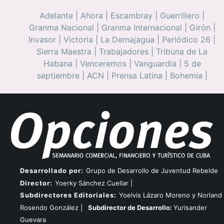
Adelante
|
Ahora
|
Escambray
|
Guerrillero
|
Granma Nacional
|
Granma Internacional
|
Girón
|
Invasor
|
Victoria
|
La Demajagua
|
Periódico 26
|
Sierra Maestra
|
Trabajadores
|
Tribuna de La
Habana
|
Venceremos
|
Vanguardia
|
5 de
septiembre
|
ACN
|
Prensa Latina
|
Bohemia
|
Desarrollado por:
Grupo de Desarrollo de Juventud Rebelde
Director:
Yoerky Sánchez Cuellar |
Subdirectores Editoriales:
Yoelvis Lázaro Moreno y Norland
Rosendo González |
Subdirector de Desarrollo:
Yurisander
Guevara