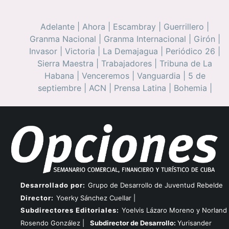
Adelante
|
Ahora
|
Escambray
|
Guerrillero
|
Granma Nacional
|
Granma Internacional
|
Girón
|
Invasor
|
Victoria
|
La Demajagua
|
Periódico 26
|
Sierra Maestra
|
Trabajadores
|
Tribuna de La
Habana
|
Venceremos
|
Vanguardia
|
5 de
septiembre
|
ACN
|
Prensa Latina
|
Bohemia
|
Desarrollado por:
Grupo de Desarrollo de Juventud Rebelde
Director:
Yoerky Sánchez Cuellar |
Subdirectores Editoriales:
Yoelvis Lázaro Moreno y Norland
Rosendo González |
Subdirector de Desarrollo:
Yurisander