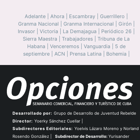
Adelante
|
Ahora
|
Escambray
|
Guerrillero
|
Granma Nacional
|
Granma Internacional
|
Girón
|
Invasor
|
Victoria
|
La Demajagua
|
Periódico 26
|
Sierra Maestra
|
Trabajadores
|
Tribuna de La
Habana
|
Venceremos
|
Vanguardia
|
5 de
septiembre
|
ACN
|
Prensa Latina
|
Bohemia
|
Desarrollado por:
Grupo de Desarrollo de Juventud Rebelde
Director:
Yoerky Sánchez Cuellar |
Subdirectores Editoriales:
Yoelvis Lázaro Moreno y Norland
Rosendo González |
Subdirector de Desarrollo:
Yurisander